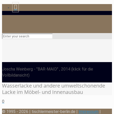
Joscha Weinberg
- "BAR-MAID" , 2014
(klick für die
Vollbildansicht)
Wasserlacke und andere umweltschonende
Lacke im Möbel- und Innenausbau
0
© 1995 - 2026 | tischlermeister-berlin.de |
Impressum
|