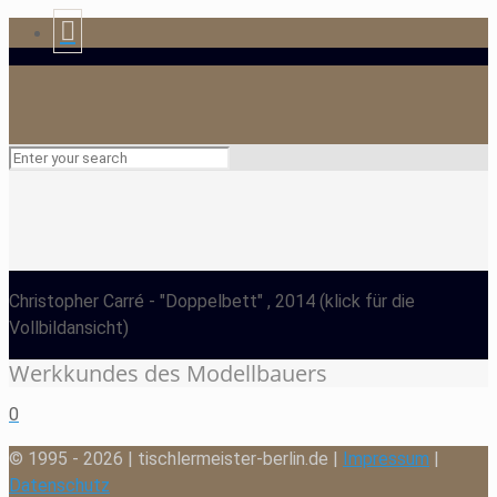
Christopher Carré
- "Doppelbett" , 2014
(klick für die
Vollbildansicht)
Werkkundes des Modellbauers
0
© 1995 - 2026 | tischlermeister-berlin.de |
Impressum
|
Datenschutz