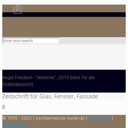
Angel Friedrich
- "Anrichte" , 2015
(klick für die
Vollbildansicht)
Zeitschrift für Glas, Fenster, Fassade
0
© 1995 - 2026 | tischlermeister-berlin.de |
Impressum
|
Datenschutz