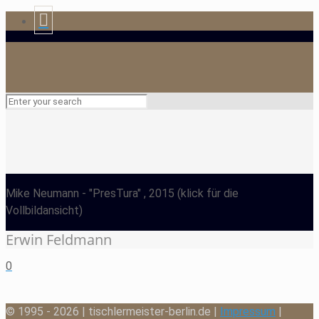
Mike Neumann
- "PresTura" , 2015
(klick für die
Vollbildansicht)
Erwin Feldmann
0
© 1995 - 2026 | tischlermeister-berlin.de |
Impressum
|