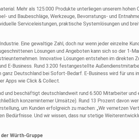
aterial. Mehr als 125.000 Produkte unterliegen unserem hohen 
bel- und Baubeschläge, Werkzeuge, Bevorratungs- und Entnahm
dividuelle Serviceleistungen, praktische Systemlösungen und bre
ndustrie. Eine gewaltige Zahl, doch nur wenn jeder einzelne Ku
 zugeschnittenen Lösungen und Angeboten kann sich so der 1-M
dustrieunternehmen. Innovative Lösungen entstehen im direkten
l und E-Business. Rund 3.200 festangestellte Außendienstmitarb
 ganz Deutschland bei Sofort-Bedarf. E-Business wird für uns im
r Apps wie Click & Collect.
d und beschäftigt deutschlandweit rund 6.500 Mitarbeiter und e
chließlich konzerninterner Umsätze). Rund 13 Prozent davon wer
stellung, um Kunden erfolgreich zu machen: „Wir vernetzen Vert
en Bedürfnisse. Und wir wissen, dass nur stetige Weiterentwicklu
 der Würth-Gruppe