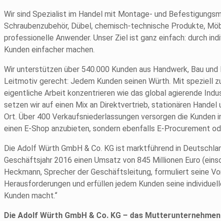
Wir sind Spezialist im Handel mit Montage- und Befestigungsm
Schraubenzubehör, Dübel, chemisch-technische Produkte, Mö
professionelle Anwender. Unser Ziel ist ganz einfach: durch in
Kunden einfacher machen.
Wir unterstützen über 540.000 Kunden aus Handwerk, Bau und I
Leitmotiv gerecht: Jedem Kunden seinen Würth. Mit speziell
eigentliche Arbeit konzentrieren wie das global agierende In
setzen wir auf einen Mix an Direktvertrieb, stationären Hande
Ort. Über 400 Verkaufsniederlassungen versorgen die Kunden in
einen E-Shop anzubieten, sondern ebenfalls E-Procurement ode
Die Adolf Würth GmbH & Co. KG ist marktführend in Deutschlan
Geschäftsjahr 2016 einen Umsatz von 845 Millionen Euro (eins
Heckmann, Sprecher der Geschäftsleitung, formuliert seine Vor
Herausforderungen und erfüllen jedem Kunden seine individuell
Kunden macht.“
Die Adolf Würth GmbH & Co. KG –
das Mutterunternehmen