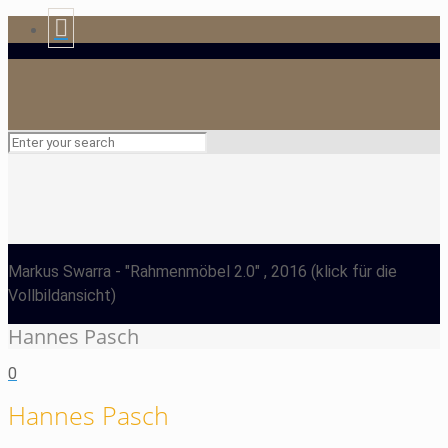
Markus Swarra
- "Rahmenmöbel 2.0" , 2016
(klick für die
Vollbildansicht)
Hannes Pasch
0
Hannes Pasch