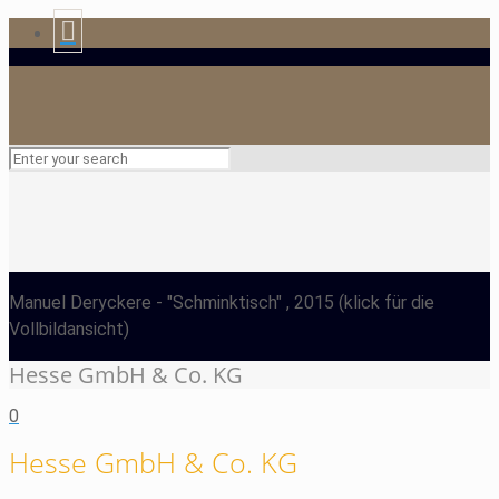
Manuel Deryckere
- "Schminktisch" , 2015
(klick für die
Vollbildansicht)
Hesse GmbH & Co. KG
0
Hesse GmbH & Co. KG