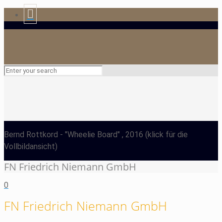
Bernd Rottkord
- "Wheelie Board" , 2016
(klick für die
Vollbildansicht)
FN Friedrich Niemann GmbH
0
FN Friedrich Niemann GmbH