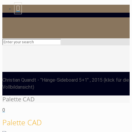
Christian Quandt
- "Hänge-Sideboard 5+1" , 2015
(klick für die
Vollbildansicht)
Palette CAD
0
Palette CAD