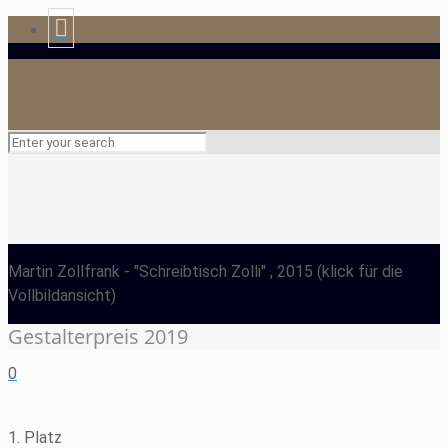
Martin Zollfrank
- "Schreibtisch Zolli" , 2015
(klick für die
Vollbildansicht)
Gestalterpreis 2019
0
1. Platz