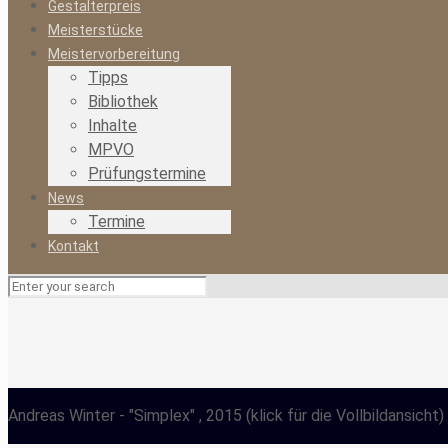
Gestalterpreis
Meisterstücke
Meistervorbereitung
Tipps
Bibliothek
Inhalte
MPVO
Prüfungstermine
News
Termine
Kontakt
Andreas Winter
- "Simplex" , 2015
(klick für die Vollbildansicht)