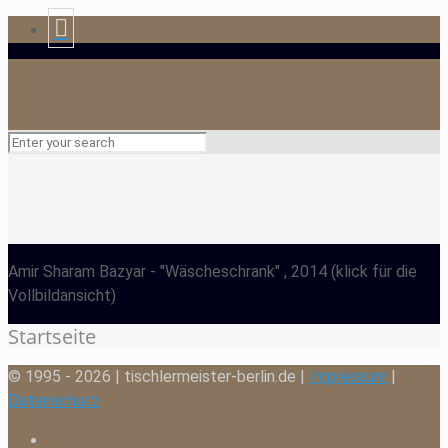
Amir Sharam Bazyar
- "Wäscheschrank" , 2014
(klick für die
Vollbildansicht)
Startseite
© 1995 - 2026 | tischlermeister-berlin.de |
Impressum
|
Datenschutz