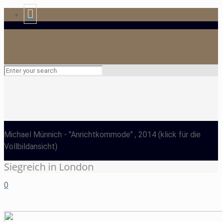
Michael Münnich
- "Anrichtkommode" , 2014
(klick für die
Vollbildansicht)
Siegreich in London
0