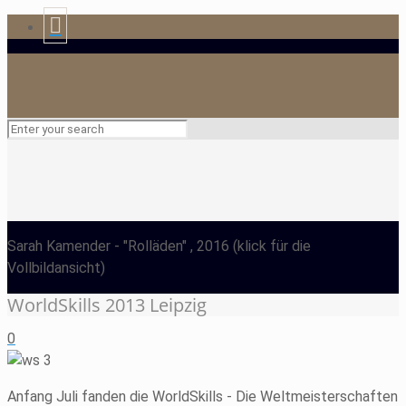
Sarah Kamender
- "Rolläden" , 2016
(klick für die
Vollbildansicht)
WorldSkills 2013 Leipzig
0
Anfang Juli fanden die WorldSkills - Die Weltmeisterschaften