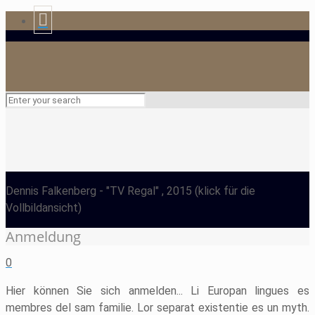
Dennis Falkenberg
- "TV Regal" , 2015
(klick für die
Vollbildansicht)
Anmeldung
0
Hier können Sie sich anmelden... Li Europan lingues es
membres del sam familie. Lor separat existentie es un myth.