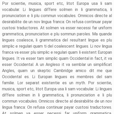
Por scientie, musica, sport etc, litot Europa usa li sam
vocabular. Li lingues differe solmen in li grammatica, li
pronunciation e li plu commun vocabules. Omnicos directe al
desirabilite de un nov lingua franca: On refusa continuar payar
custosi traductores. At solmen va esser necessi far uniform
grammatica, pronunciation e plu sommun paroles. Ma quande
lingues coalesce, li grammatica del resultant lingue es plu
simplic e regulari quam ti del coalescent lingues. Li nov lingua
franca va esser plu simplic e regulari quam li existent Europan
lingues. It va esser tam simplic quam Occidental in fact, it va
esser Occidental. A un Angleso it va semblar un simplificat
Angles, quam un skeptic Cambridge amico dit me que
Occidental es. Li Europan lingues es membres del sam
familie. Lor separat existentie es un myth. Por scientie,
musica, sport etc, litot Europa usa li sam vocabular. Li lingues
differe solmen in li grammatica, li pronunciation e li plu
commun vocabules. Omnicos directe al desirabilite de un nov
lingua franca: On refusa continuar payar custosi traductores.
At solmen va esser necessi far uniform grammatica,