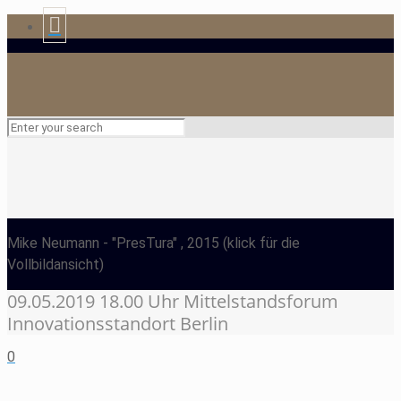
Mike Neumann
- "PresTura" , 2015
(klick für die
Vollbildansicht)
09.05.2019 18.00 Uhr Mittelstandsforum
Innovationsstandort Berlin
0