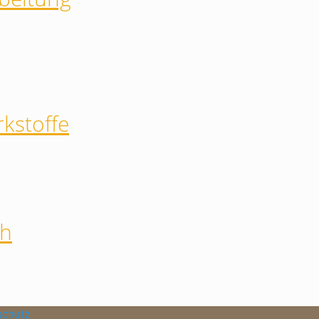
kstoffe
ch
schutz