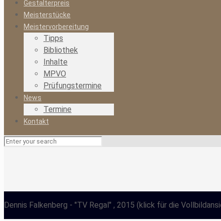
Gestalterpreis
Meisterstücke
Meistervorbereitung
Tipps
Bibliothek
Inhalte
MPVO
Prüfungstermine
News
Termine
Kontakt
Dennis Falkenberg
- "TV Regal" , 2015
(klick für die Vollbildans