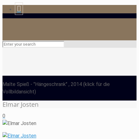
Malte Spieß
- "Hängeschrank" , 2014
(klick für die
Vollbildansicht)
Elmar Josten
0