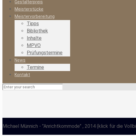
Gestalterpreis
Meisterstücke
Meistervorbereitung
Tipps
Bibliothek
Inhalte
MPVO
Prüfungstermine
News
Termine
Kontakt
Michael Münnich
- "Anrichtkommode" , 2014
(klick für die Vollb