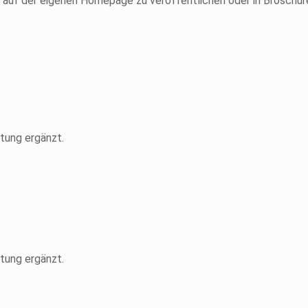
e auf der eigenen Homepage zu veröffentlichen oder in Broschü
itung ergänzt.
itung ergänzt.